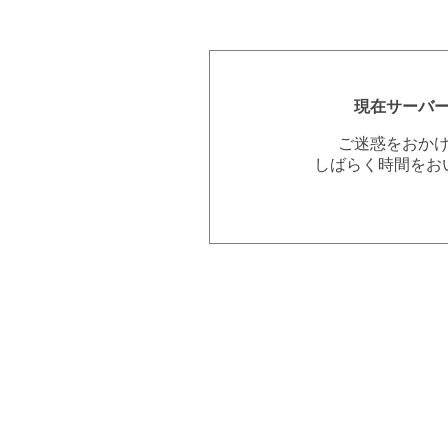
現在サーバ
ご迷惑をおか
しばらく時間をお