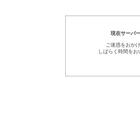
現在サーバ
ご迷惑をおか
しばらく時間をお