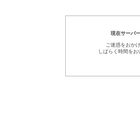
現在サーバ
ご迷惑をおか
しばらく時間をお