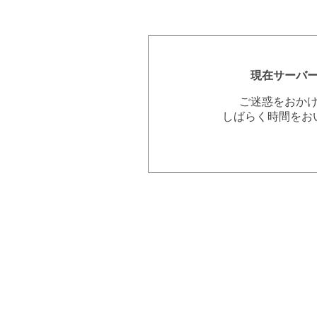
現在サーバ
ご迷惑をおか
しばらく時間をお