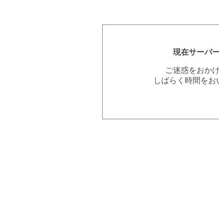
現在サーバ
ご迷惑をおか
しばらく時間をお