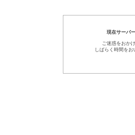
現在サーバ
ご迷惑をおか
しばらく時間をお