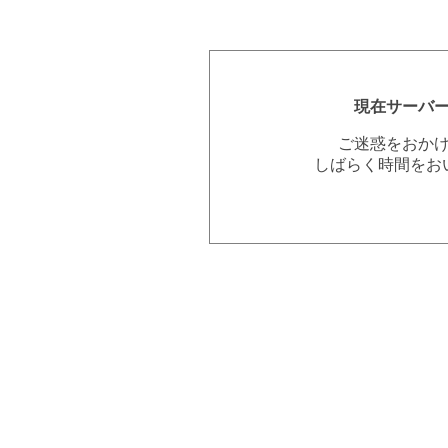
現在サーバ
ご迷惑をおか
しばらく時間をお