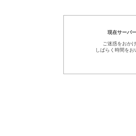
現在サーバ
ご迷惑をおか
しばらく時間をお