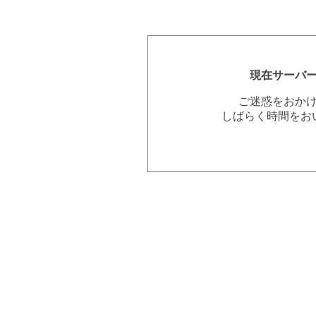
現在サーバ
ご迷惑をおか
しばらく時間をお