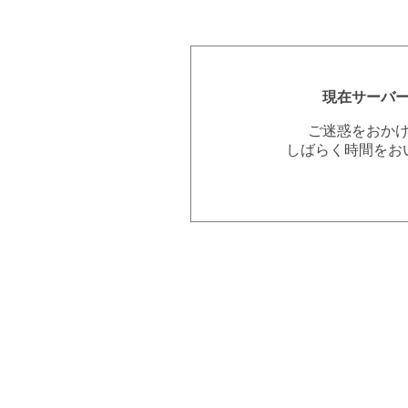
現在サーバ
ご迷惑をおか
しばらく時間をお