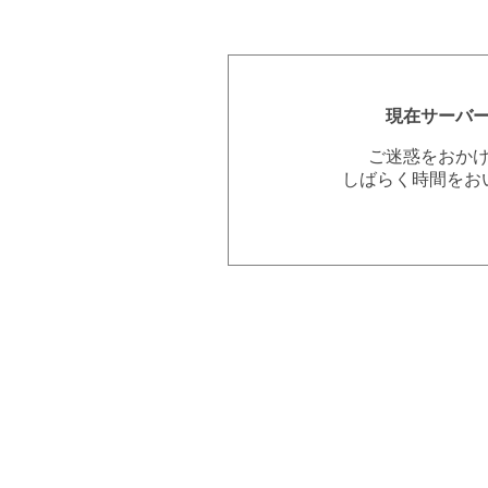
現在サーバ
ご迷惑をおか
しばらく時間をお