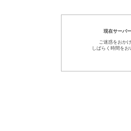
現在サーバ
ご迷惑をおか
しばらく時間をお