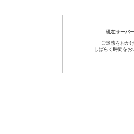
現在サーバ
ご迷惑をおか
しばらく時間をお