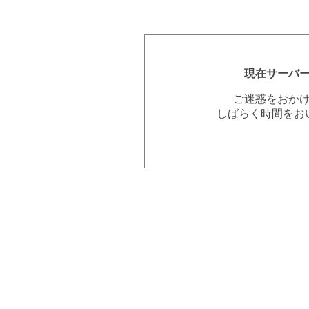
現在サーバ
ご迷惑をおか
しばらく時間をお