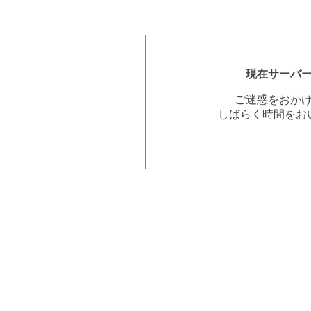
現在サーバ
ご迷惑をおか
しばらく時間をお