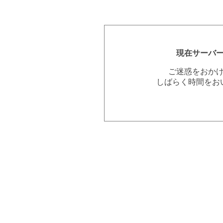
現在サーバ
ご迷惑をおか
しばらく時間をお