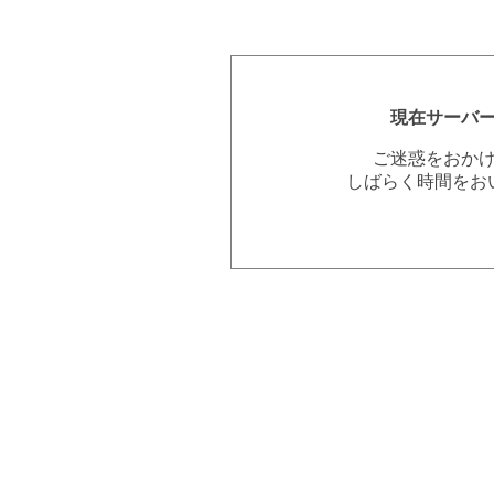
現在サーバ
ご迷惑をおか
しばらく時間をお