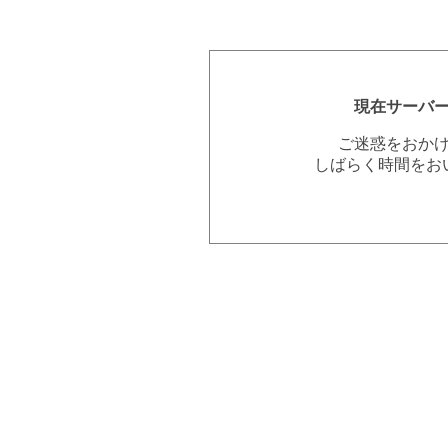
現在サーバ
ご迷惑をおか
しばらく時間をお