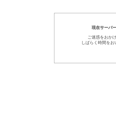
現在サーバ
ご迷惑をおか
しばらく時間をお