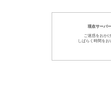
現在サーバ
ご迷惑をおか
しばらく時間をお