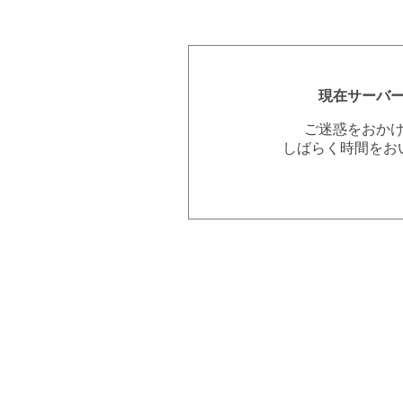
現在サーバ
ご迷惑をおか
しばらく時間をお