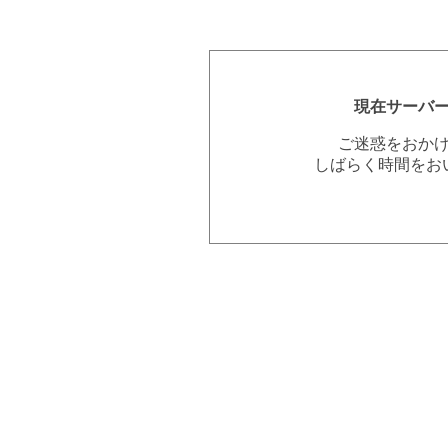
現在サーバ
ご迷惑をおか
しばらく時間をお