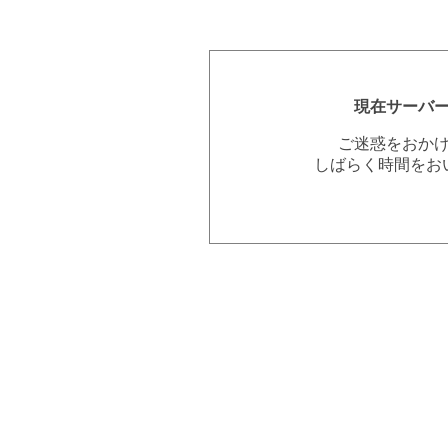
現在サーバ
ご迷惑をおか
しばらく時間をお