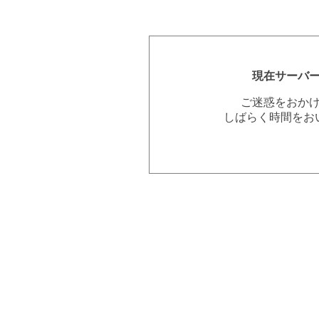
現在サーバ
ご迷惑をおか
しばらく時間をお