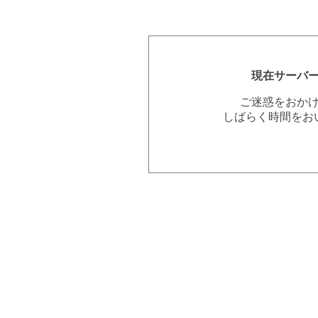
現在サーバ
ご迷惑をおか
しばらく時間をお