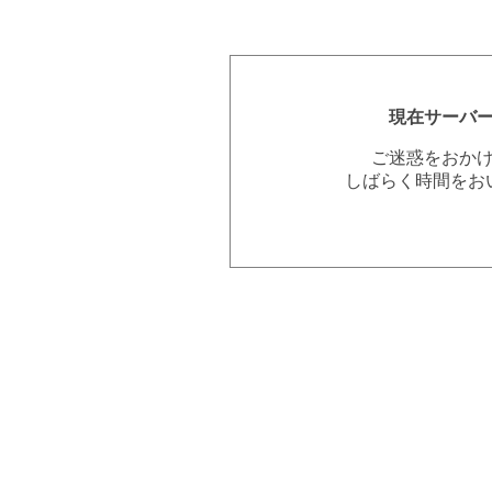
現在サーバ
ご迷惑をおか
しばらく時間をお