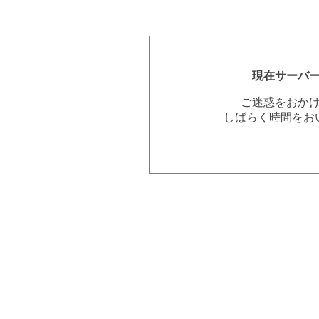
現在サーバ
ご迷惑をおか
しばらく時間をお