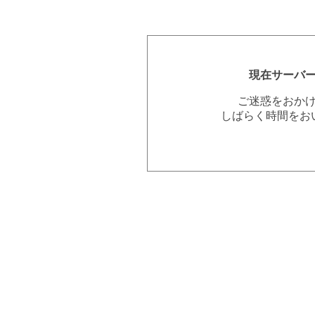
現在サーバ
ご迷惑をおか
しばらく時間をお