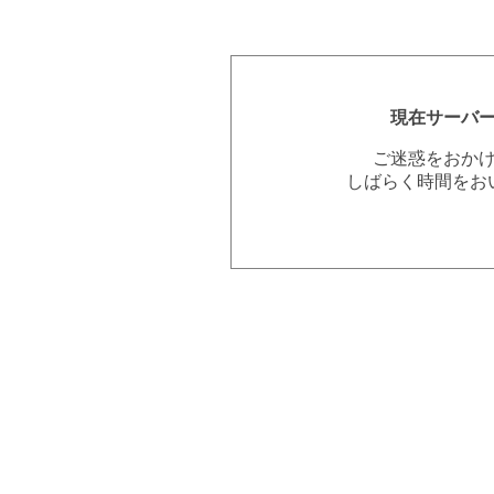
現在サーバ
ご迷惑をおか
しばらく時間をお