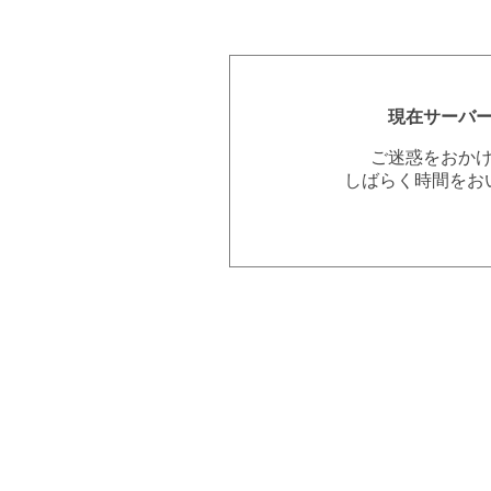
現在サーバ
ご迷惑をおか
しばらく時間をお