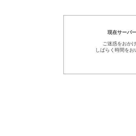
現在サーバ
ご迷惑をおか
しばらく時間をお