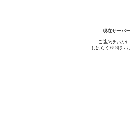
現在サーバ
ご迷惑をおか
しばらく時間をお