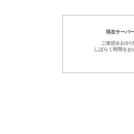
現在サーバ
ご迷惑をおか
しばらく時間をお