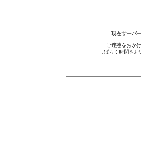
現在サーバ
ご迷惑をおか
しばらく時間をお