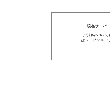
現在サーバ
ご迷惑をおか
しばらく時間をお