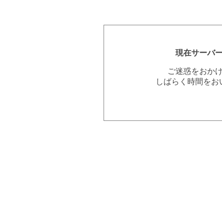
現在サーバ
ご迷惑をおか
しばらく時間をお