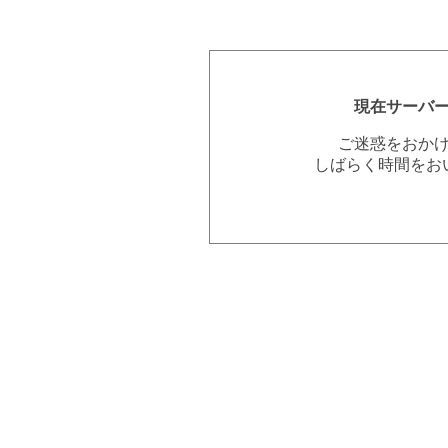
現在サーバ
ご迷惑をおか
しばらく時間をお