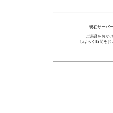
現在サーバ
ご迷惑をおか
しばらく時間をお