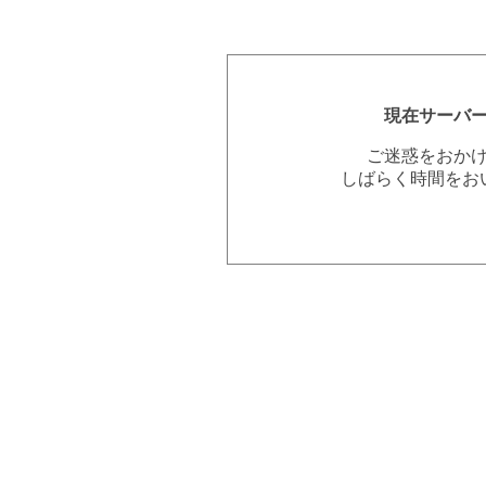
現在サーバ
ご迷惑をおか
しばらく時間をお