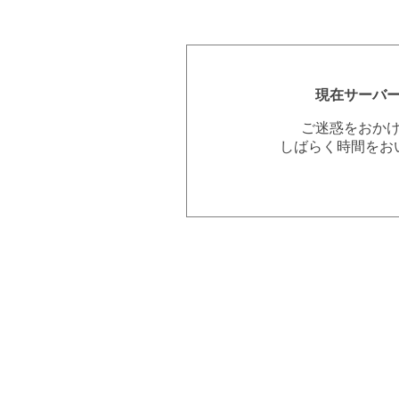
現在サーバ
ご迷惑をおか
しばらく時間をお