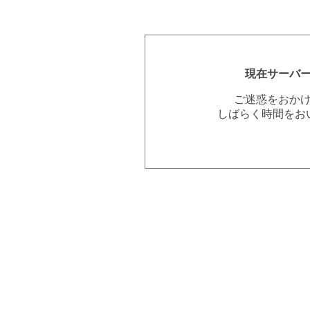
現在サーバ
ご迷惑をおか
しばらく時間をお