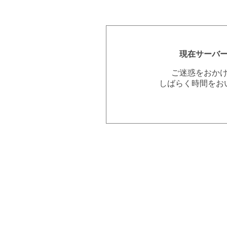
現在サーバ
ご迷惑をおか
しばらく時間をお