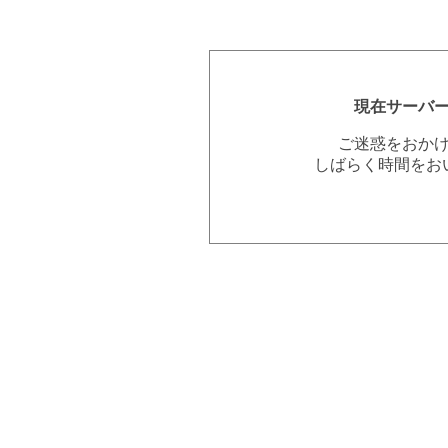
現在サーバ
ご迷惑をおか
しばらく時間をお