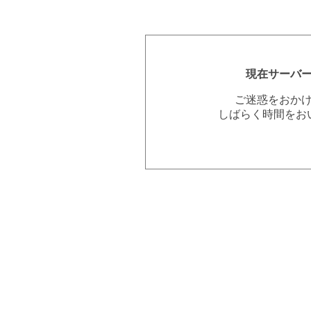
現在サーバ
ご迷惑をおか
しばらく時間をお