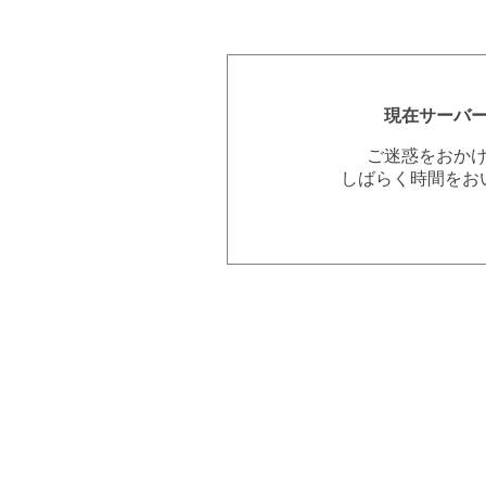
現在サーバ
ご迷惑をおか
しばらく時間をお