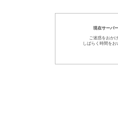
現在サーバ
ご迷惑をおか
しばらく時間をお