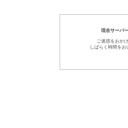
現在サーバ
ご迷惑をおか
しばらく時間をお