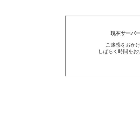
現在サーバ
ご迷惑をおか
しばらく時間をお