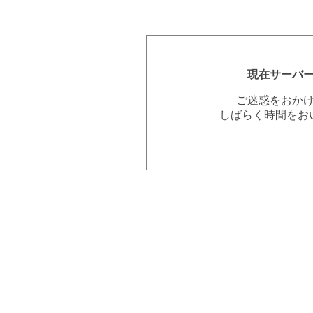
現在サーバ
ご迷惑をおか
しばらく時間をお