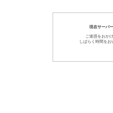
現在サーバ
ご迷惑をおか
しばらく時間をお